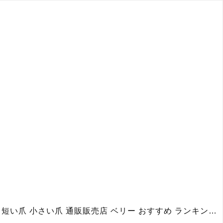
左右非対称 ちぐはぐショートネイル 男ウケ 白黒モノトーン ハンドネイルチップ10本セット あべこべ ぐちゃぐちゃ 短い爪 小さい爪 通販販売店 ベリー おすすめ ランキング 春 夏 秋 冬 量産型 ジェルネイル