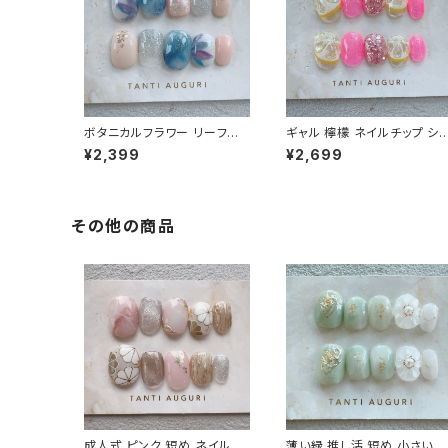
ボタニカルフラワー リーフネ
ギャル 檸檬 ネイルチップ シ
イル ベリーショート ネイルチ
ート ピンク色 派手 ギャルっ
¥2,399
¥2,699
ップ 紺のワンピに合う 植物
い キャバ嬢 チャラい 不真面
通販サイト 大人っぽい 売って
目 通販サイト レモン 売って
る場所
場所
その他の商品
成人式 ピンク 短め ネイルチ
薄い緑 推し活 短め 小さい爪