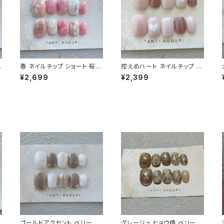
ョ
春 ネイルチップ ショート 桜
控えめハート ネイルチップ シ
ぽ
入学式 卒業式 サクラ ピンク
ョート さりげない ラブブ はあ
¥2,699
¥2,399
色 春色 春イベント用 短め 小
とねいる 短め ガーリー 通販
る
さめ 通販サイト 売ってる場所
サイト 薄いピンク
爪
ゴールドアクセント ベリーショ
グレージュ ヒョウ柄 ベリーシ