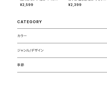
ップ ベリーショート 小さめ 和
用 ベリーショート ネイルチッ
¥2,599
¥2,399
柄 着物 振袖用 和風 前撮り
プ ピスタチオグリーン ぷっく
和装 通販サイト
りフラワー 通販 販売店
CATEGORY
カラー
白
ジャンル/デザイン
黒
シンプル
季節
青
派手
春
赤
花柄
夏