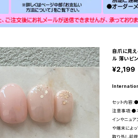
自爪に見え
ル 薄いピン
¥2,199
Internatio
セット内容:
注意事項:●
インやニュア
や端末によっ
取り外し前提