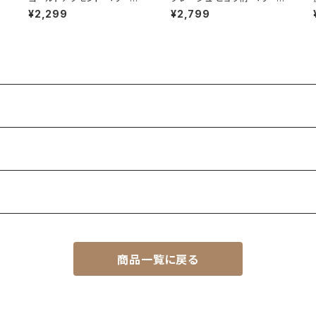
ートネイルチップ 乳白色 お呼
ョート ネイルチップ 豹柄 アニ
¥2,299
¥2,799
ばれ 結婚式 シンプル 列席者
マル セクシー 通販 販売店 売
ベージュ系 通販 販売店
ってる場所
商品一覧に戻る