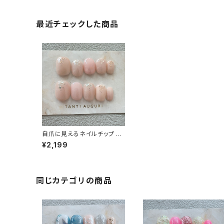
最近チェックした商品
自爪に見えるネイルチップ ベ
リーショート オフィス シンプ
¥2,199
ル 薄いピンク色 バレない 地
味 通販 販売店 売ってる場所
同じカテゴリの商品