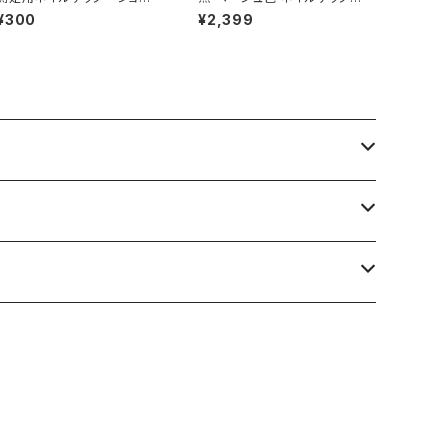
タイプ
ショート 通販サイト クマたん
¥300
¥2,399
くまちゃん ベアー キャラネイ
ル ケアベア 売ってる場所