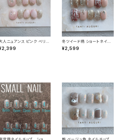
大人ニュアンス ピンク ベリー
冬ツイード柄 ショートネイル
ショート ネイルチップ 万人受
チップ 編み編み 格子柄 セー
¥2,399
¥2,599
け 鉄板デザイン 春夏秋冬 爪
ター ニット ガーリー 女子力
通販サイト 売ってる場所
短め 通販サイト
測定用ネイルチップ ショート
熊 ベージュ色 ネイルチップ