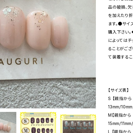
品の破損、欠
を加えたり
ます。●サイ
購入下さい。
によってはチ
ることがござ
て装着するこ
【サイズ表】
S 【親指から
13mm/10mm
M【親指から 
15mm/11mm
L 【親指から 