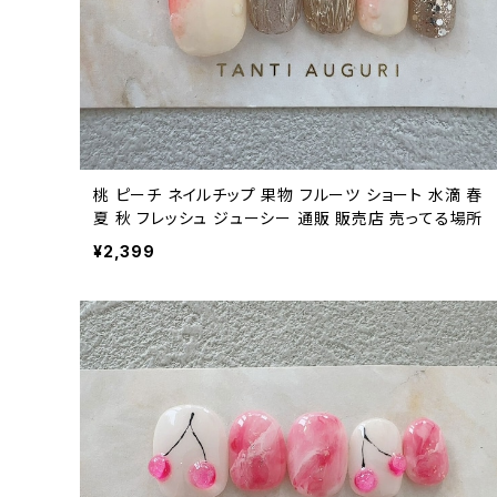
桃 ピーチ ネイルチップ 果物 フルーツ ショート 水滴 春
夏 秋 フレッシュ ジューシー 通販 販売店 売ってる場所
¥2,399