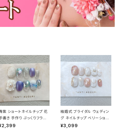
青紫 ショートネイルチップ 花
結婚式 ブライダル ウェディン
手書き 手作り ぷっくりフラワ
グ ネイルチップ ベリーショー
ー パープル 春 夏 秋 冬 ジェ
ト 短め 小さい爪用 乳白色 ピ
¥2,399
¥3,099
ル 通販 販売店
ンク 豪華 通販 販売店 売って