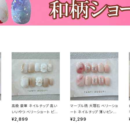
高級 豪華 ネイルチップ 高い
マーブル柄 大理石 ベリーショ
いいやつ ベリーショート ピン
ート ネイルチップ 薄いピンク
ク 乳白色 ゴージャス 花 ジェ
色 シンプル 春 入学式 卒業式
¥2,899
¥2,299
ル 手作り 通販 販売店
通販 販売店 売ってる場所