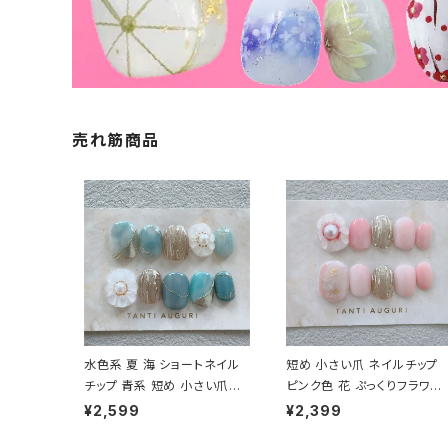
売れ筋商品
水色系 夏 海 ショートネイル
短め 小さい爪 ネイルチップ
チップ 青系 短め 小さい爪用
ピンク色 花 ぷっくりフラワー
珍しい色 藍鼠色 通販 販売店
3D 立体 シンプル 簡素 通販
¥2,599
¥2,399
空 結婚式 成人式
販売店 成人式