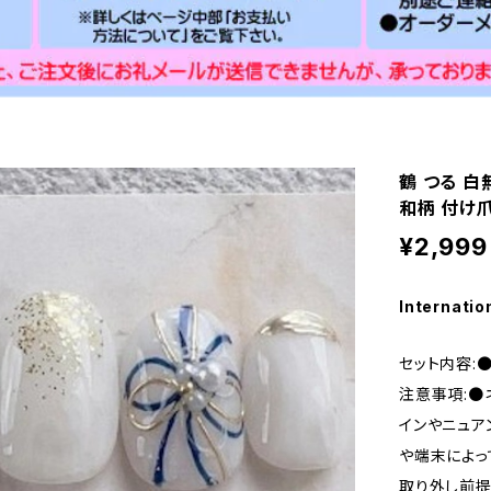
鶴 つる 白
和柄 付け爪
¥2,999
Internatio
セット内容:
注意事項:●
インやニュア
や端末によっ
取り外し前提