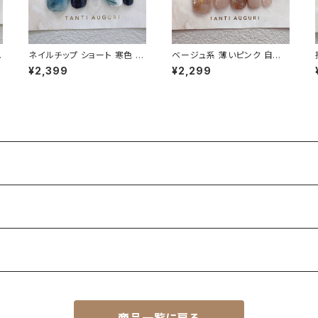
ネ
ネイルチップ ショート 寒色 リ
ベージュ系 薄いピンク 自爪
ーフ柄 ボタニカルフラワー 麦
風 自然に見せる ベリーショ
¥2,399
¥2,299
わら帽子 濃い紺ファッション
ート ネイルチップ 通販 販売
夏 通販 販売店
店 シンプル 付け爪