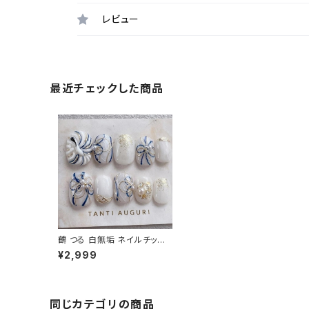
レビュー
最近チェックした商品
鶴 つる 白無垢 ネイルチップ
成人式 色打掛 前撮り 和装
¥2,999
和柄 付け爪 手書き ホワイト
豪華 上品 ゴールド 金
同じカテゴリの商品