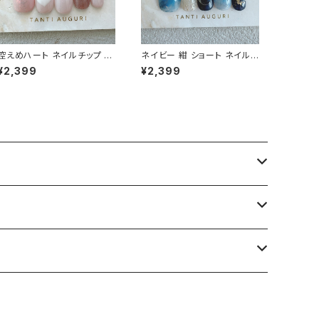
控えめハート ネイルチップ シ
ネイビー 紺 ショート ネイルチ
ョート さりげない ラブブ はあ
ップ 青系 ブルー系 群青 春
¥2,399
¥2,399
とねいる 短め ガーリー 通販
夏 秋 冬 短め 小さめ 通販サ
サイト 薄いピンク
イト 売ってる場所 おばさん