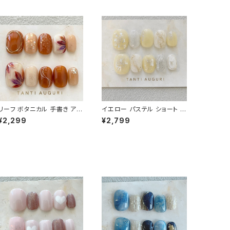
リーフ ボタニカル 手書き アー
イエロー パステル ショート ネ
ト ネイルチップ 暖色系 春 夏
イルチップ 付け爪 檸檬 ゴー
¥2,299
¥2,799
秋 ショート 短い 付け爪 葉 ゴ
ルド 金 ニュアンス 20代 30
ールド
代 40代 大人