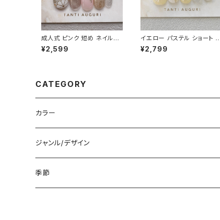
成人式 ピンク 短め ネイルチ
イエロー パステル ショート 
ップ ベリーショート 小さめ 和
イルチップ 付け爪 檸檬 ゴー
¥2,599
¥2,799
柄 着物 振袖用 和風 前撮り
ルド 金 ニュアンス 20代 30
和装 通販サイト
代 40代 大人
CATEGORY
カラー
白
ジャンル/デザイン
黒
シンプル
季節
青
派手
春