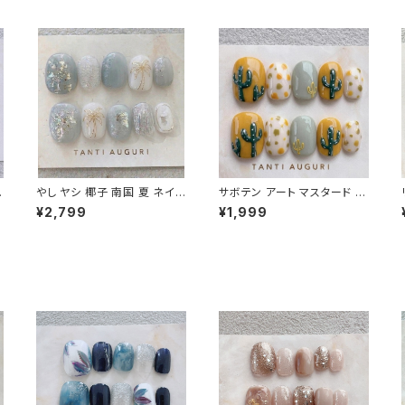
ー
やし ヤシ 椰子 南国 夏 ネイル
サボテン アート マスタード か
爪
チップ くすみブルー アイス 乳
らし メキシコ 西海岸 古着 コ
¥2,799
¥1,999
白色 サマー 旅行 大人 20代
ーデ ネイルチップ 付け爪 立
30代 40代
体 3D ショート 短い