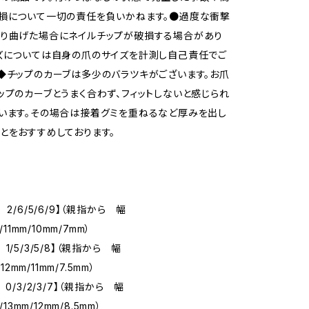
損について一切の責任を負いかねます。●過度な衝撃
折り曲げた場合にネイルチップが破損する場合があり
ズについては自身の爪のサイズを計測し自己責任でご
◆チップのカーブは多少のバラツキがございます。お爪
ップのカーブとうまく合わず、フィットしないと感じられ
います。その場合は接着グミを重ねるなど厚みを出し
とをおすすめしております。
 2/6/5/6/9】（親指から 幅
/11mm/10mm/7mm）
1/5/3/5/8】（親指から 幅
/12mm/11mm/7.5mm）
 0/3/2/3/7】（親指から 幅
/13mm/12mm/8.5mm）