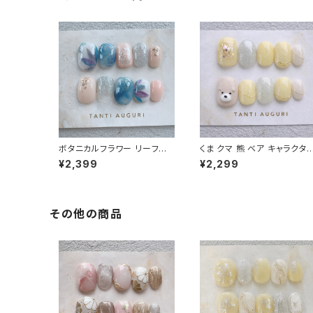
ボタニカルフラワー リーフネ
くま クマ 熊 ベア キャラクタ
イル ベリーショート ネイルチ
アニマル ネイルチップ 付け
¥2,399
¥2,299
ップ 紺のワンピに合う 植物
イエロー パステル 短い ショ
通販サイト 大人っぽい 売って
ート ベージュ 金
る場所
その他の商品