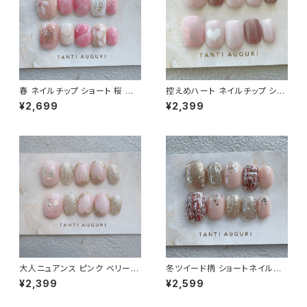
春 ネイルチップ ショート 桜 入
控えめハート ネイルチップ ショ
学式 卒業式 サクラ ピンク色 春
ート さりげない ラブブ はあと
¥2,699
¥2,399
色 春イベント用 短め 小さめ 通
ねいる 短め ガーリー 通販サイ
販サイト 売ってる場所 爪
ト 薄いピンク
大人ニュアンス ピンク ベリーシ
冬ツイード柄 ショートネイルチ
ョート ネイルチップ 万人受け 鉄
ップ 編み編み 格子柄 セーター
¥2,399
¥2,599
板デザイン 春夏秋冬 爪 通販サ
ニット ガーリー 女子力 短め 通
イト 売ってる場所
販サイト