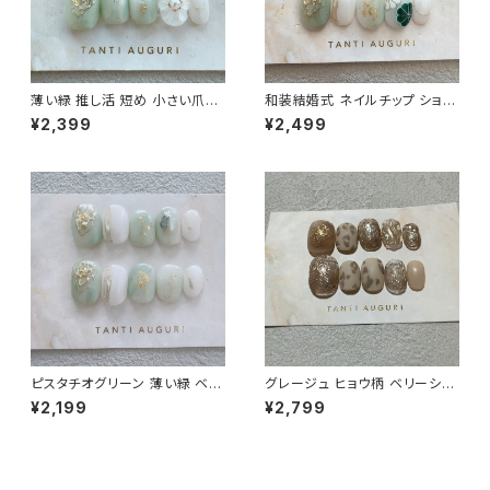
薄い緑 推し活 短め 小さい爪用
和装結婚式 ネイルチップ ショー
ベリーショート ネイルチップ ピ
ト 短め 緑色 ピスタチオグリーン
¥2,399
¥2,499
スタチオグリーン ぷっくりフラワ
和風 着物用 小さめ 和柄 通販
ー 通販 販売店
サイト 売ってる場所
ピスタチオグリーン 薄い緑 ベリ
グレージュ ヒョウ柄 ベリーショ
ーショート ネイルチップ お呼ば
ート ネイルチップ 豹柄 アニマル
¥2,199
¥2,799
れ 通販 販売店 売ってる場所 結
セクシー 通販 販売店 売ってる
婚式 爪
場所