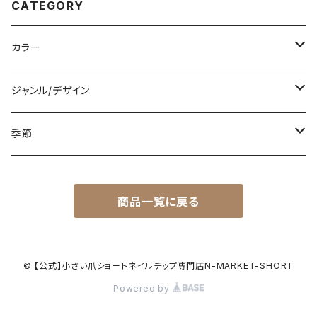
CATEGORY
カラー
白
ジャンル/デザイン
黒
シンプル
季節
青
派手
春
商品一覧に戻る
赤
花柄
夏
黄色
星柄
秋
© 【公式】小さい爪ショートネイルチップ専門店N-MARKET-SHORT
Powered by
緑
リゾート
冬