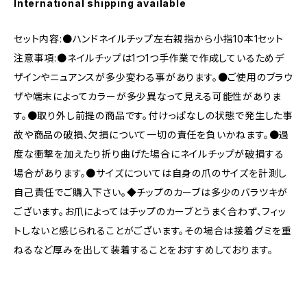
International shipping available
セット内容:●ハンドネイルチップ左右親指から小指10本1セット
注意事項:●ネイルチップは1つ1つ手作業で作成しているためデ
ザインやニュアンスが多少変わる事があります。●ご使用のブラウ
ザや端末によってカラーが多少異なって見える可能性がありま
す。●取り外し前提の商品です。付けっぱなしの状態で発生した事
故や商品の破損、欠損について一切の責任を負いかねます。●過
度な衝撃を加えたり折り曲げた場合にネイルチップが破損する
場合があります。●サイズについては自身の爪のサイズを計測し
自己責任でご購入下さい。◆チップのカーブは多少のバラツキが
ございます。お爪によってはチップのカーブとうまく合わず、フィッ
トしないと感じられることがございます。その場合は接着グミを重
ねるなど厚みを出して装着することをおすすめしております。