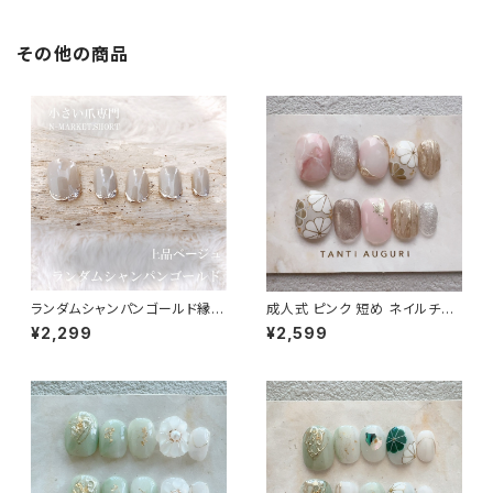
その他の商品
ランダムシャンパンゴールド縁取
成人式 ピンク 短め ネイルチッ
り 上品 ベージュ色 ハンドネイ
プ ベリーショート 小さめ 和柄
¥2,299
¥2,599
ルチップ10本セット 茶色系 金色
着物 振袖用 和風 前撮り 和装
ライン ジェルネイル 量産型 高
通販サイト
級感 豪華 ショートネイル 小さ
め爪用 短い爪用 大人っぽい 結
婚式 ウエディング おすすめ 通
販販売店