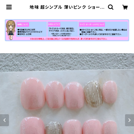
地味 超シンプル 薄いピンク ショート
ネイルチップ お呼ばれ オフィス バレ
にくい 自爪風 通販 販売店 安い 激安
| 【公式】小さい爪ショートネイルチッ
プ専門店N-MARKET-SHORT