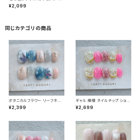
ョート ネイルチップ お呼ばれ オ
¥2,099
フィス バレにくい 自爪風 通販
販売店 安い 激安
同じカテゴリの商品
ボタニカルフラワー リーフネイ
ギャル 檸檬 ネイルチップ ショー
ル ベリーショート ネイルチップ
ト ピンク色 派手 ギャルっぽい
¥2,399
¥2,699
紺のワンピに合う 植物 通販サ
キャバ嬢 チャラい 不真面目 通
イト 大人っぽい 売ってる場所
販サイト レモン 売ってる場所