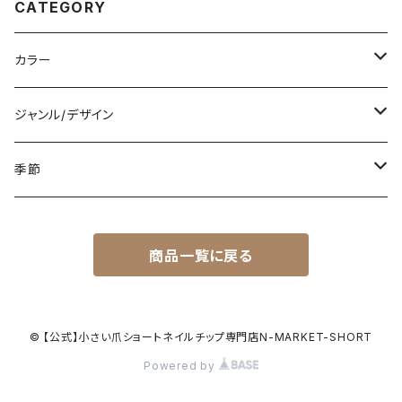
CATEGORY
カラー
白
ジャンル/デザイン
黒
シンプル
季節
青
派手
春
商品一覧に戻る
赤
花柄
夏
黄色
星柄
秋
© 【公式】小さい爪ショートネイルチップ専門店N-MARKET-SHORT
Powered by
緑
リゾート
冬