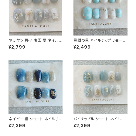
やし ヤシ 椰子 南国 夏 ネイルチ
昼間の星 ネイルチップ ショート
ップ くすみブルー アイス 乳白色
青空ネイル オーロラスター 晴
¥2,799
¥2,499
サマー 旅行 大人 20代 30代 4
天 快晴 水色系 ワクワク系 通販
0代
サイト 売ってる場所
ネイビー 紺 ショート ネイルチッ
パイナップル ショート ネイルチ
プ 青系 ブルー系 群青 春 夏 秋
ップ パイン 初夏 水色系 2026
¥2,399
¥2,399
冬 短め 小さめ 通販サイト 売っ
青系 フルーティー ぱいなっぷる
てる場所 おばさん
通販サイト