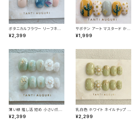
ボタニカルフラワー リーフネイ
サボテン アート マスタード から
ル ベリーショート ネイルチップ
し メキシコ 西海岸 古着 コーデ
¥2,399
¥1,999
紺のワンピに合う 植物 通販サ
ネイルチップ 付け爪 立体 3D
イト 大人っぽい 売ってる場所
ショート 短い
薄い緑 推し活 短め 小さい爪用
乳白色 ホワイト ネイルチップ ニ
ベリーショート ネイルチップ ピ
ュアンス 金 ゴールド 3D 立体
¥2,399
¥2,299
スタチオグリーン ぷっくりフラワ
ぷっくり フラワー 花 パール つけ
ー 通販 販売店
爪 結婚式 爪