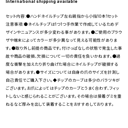
International shipping available
セット内容:●ハンドネイルチップ左右親指から小指10本1セット
注意事項:●ネイルチップは1つ1つ手作業で作成しているためデ
ザインやニュアンスが多少変わる事があります。●ご使用のブラウ
ザや端末によってカラーが多少異なって見える可能性がありま
す。●取り外し前提の商品です。付けっぱなしの状態で発生した事
故や商品の破損、欠損について一切の責任を負いかねます。●過
度な衝撃を加えたり折り曲げた場合にネイルチップが破損する
場合があります。●サイズについては自身の爪のサイズを計測し
自己責任でご購入下さい。◆チップのカーブは多少のバラツキが
ございます。お爪によってはチップのカーブとうまく合わず、フィッ
トしないと感じられることがございます。その場合は接着グミを重
ねるなど厚みを出して装着することをおすすめしております。