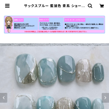
サックスブルー 藍鼠色 青系 ショート
ネイルチップ 紺色系 水色系 海 空 薄
い青 通販 販売店 売ってる場所 | 【公
式】小さい爪ショートネイルチップ専
門店N-MARKET-SHORT