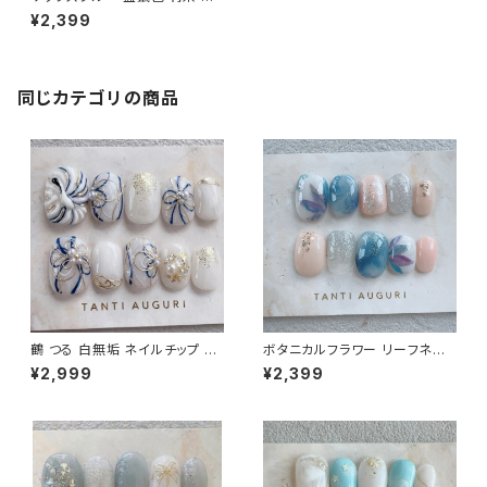
ョート ネイルチップ 紺色系 水色
¥2,399
系 海 空 薄い青 通販 販売店 売
ってる場所
同じカテゴリの商品
鶴 つる 白無垢 ネイルチップ 成
ボタニカルフラワー リーフネイ
人式 色打掛 前撮り 和装 和柄
ル ベリーショート ネイルチップ
¥2,999
¥2,399
付け爪 手書き ホワイト 豪華 上
紺のワンピに合う 植物 通販サ
品 ゴールド 金
イト 大人っぽい 売ってる場所