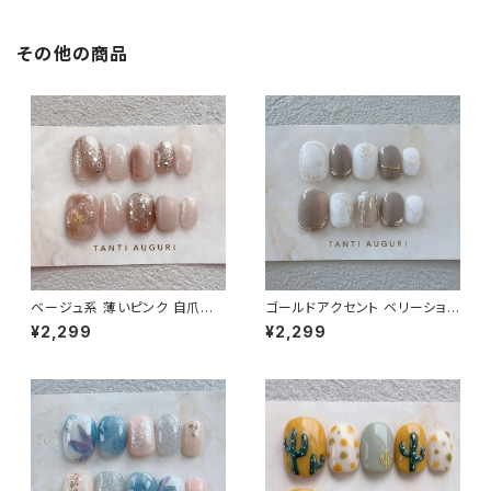
その他の商品
ベージュ系 薄いピンク 自爪風
ゴールドアクセント ベリーショ
自然に見せる ベリーショート ネ
ートネイルチップ 乳白色 お呼ば
¥2,299
¥2,299
イルチップ 通販 販売店 シンプ
れ 結婚式 シンプル 列席者 ベー
ル 付け爪
ジュ系 通販 販売店