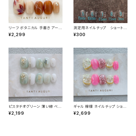
リーフ ボタニカル 手書き アート
測定用ネイルチップ ショートタ
ネイルチップ 暖色系 春 夏 秋 シ
イプ
¥2,299
¥300
ョート 短い 付け爪 葉 ゴールド
ピスタチオグリーン 薄い緑 ベリ
ギャル 檸檬 ネイルチップ ショー
ーショート ネイルチップ お呼ば
ト ピンク色 派手 ギャルっぽい
¥2,199
¥2,699
れ 通販 販売店 売ってる場所 結
キャバ嬢 チャラい 不真面目 通
婚式 爪
販サイト レモン 売ってる場所