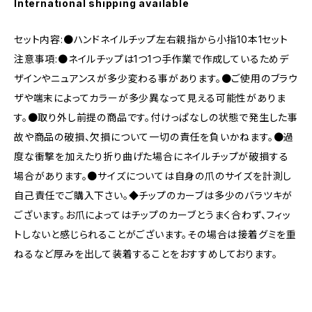
International shipping available
セット内容:●ハンドネイルチップ左右親指から小指10本1セット
注意事項:●ネイルチップは1つ1つ手作業で作成しているためデ
ザインやニュアンスが多少変わる事があります。●ご使用のブラウ
ザや端末によってカラーが多少異なって見える可能性がありま
す。●取り外し前提の商品です。付けっぱなしの状態で発生した事
故や商品の破損、欠損について一切の責任を負いかねます。●過
度な衝撃を加えたり折り曲げた場合にネイルチップが破損する
場合があります。●サイズについては自身の爪のサイズを計測し
自己責任でご購入下さい。◆チップのカーブは多少のバラツキが
ございます。お爪によってはチップのカーブとうまく合わず、フィッ
トしないと感じられることがございます。その場合は接着グミを重
ねるなど厚みを出して装着することをおすすめしております。