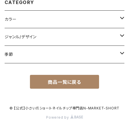
CATEGORY
カラー
白
ジャンル/デザイン
黒
シンプル
季節
青
派手
春
商品一覧に戻る
赤
花柄
夏
黄色
星柄
秋
© 【公式】小さい爪ショートネイルチップ専門店N-MARKET-SHORT
Powered by
緑
リゾート
冬