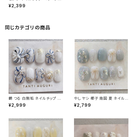
ート 茶色 結婚式 お呼ばれ 成
¥2,399
人式 振袖 10代 20代 高校生
通販 販売店
同じカテゴリの商品
鶴 つる 白無垢 ネイルチップ 成
やし ヤシ 椰子 南国 夏 ネイルチ
人式 色打掛 前撮り 和装 和柄
ップ くすみブルー アイス 乳白色
¥2,999
¥2,799
付け爪 手書き ホワイト 豪華 上
サマー 旅行 大人 20代 30代 4
品 ゴールド 金
0代