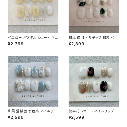
イエロー パステル ショート ネイ
和風 緑 ネイルチップ 和装 ベリ
ルチップ 付け爪 檸檬 ゴールド
ーショート 着物用 乳白色 短め
¥2,799
¥2,399
金 ニュアンス 20代 30代 40代
小さめ 和柄 前撮り 和服用 成
大人
人式 通販サイト
和風 藍鼠色 水色系 ネイルチッ
彼岸花 ショート ネイルチップ デ
プ ベリーショート 青系 和装 着
ザイン ヒガンバナ ひがんばな
¥2,599
¥2,599
物 成人式 前撮り 和柄 和服 通
短め 情熱 お彼岸 付け爪 春 秋
販サイト 売ってる場所
秋分の日 春分の日