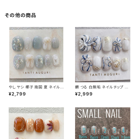
その他の商品
やし ヤシ 椰子 南国 夏 ネイルチ
鶴 つる 白無垢 ネイルチップ 成
ップ くすみブルー アイス 乳白色
人式 色打掛 前撮り 和装 和柄
¥2,799
¥2,999
サマー 旅行 大人 20代 30代 4
付け爪 手書き ホワイト 豪華 上
0代
品 ゴールド 金