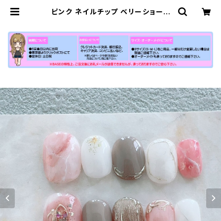
ピンク ネイルチップ ベリーショート
茶色 結婚式 お呼ばれ 成人式 振袖 1
0代 20代 高校生 通販 販売店 | 【公
式】小さい爪ショートネイルチップ専
門店N-MARKET-SHORT