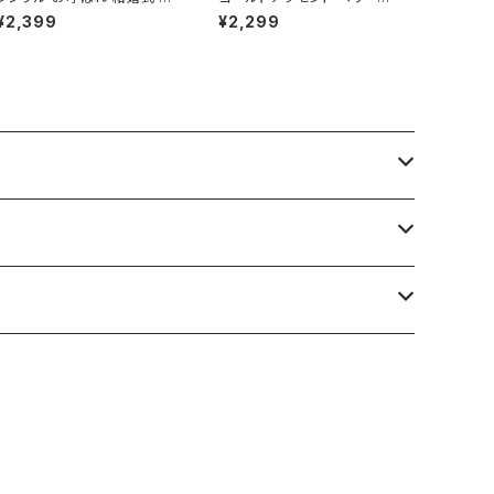
ンク 短め 小さい爪用 ベリー
ートネイルチップ 乳白色 お呼
¥2,399
¥2,299
ショート ネイルチップ 付け爪
ばれ 結婚式 シンプル 列席者
通販 販売店
ベージュ系 通販 販売店