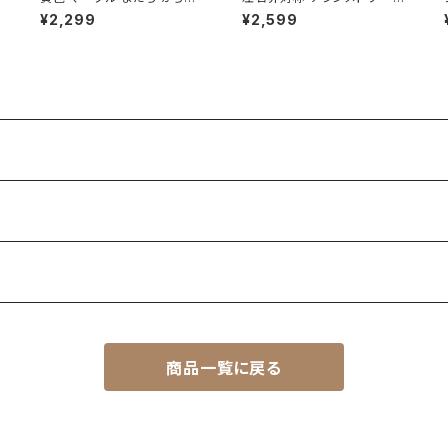
小さい 爪 ネイルチップ ショー
ョート ネイルチップ 超極小 ド
¥2,299
¥2,599
売
ト ホログラム 金箔 春 夏 秋
ット柄 グレー色 ダークカラー
デート お出かけ
クール 斬新 冷たい印象 通販
サイト
商品一覧に戻る