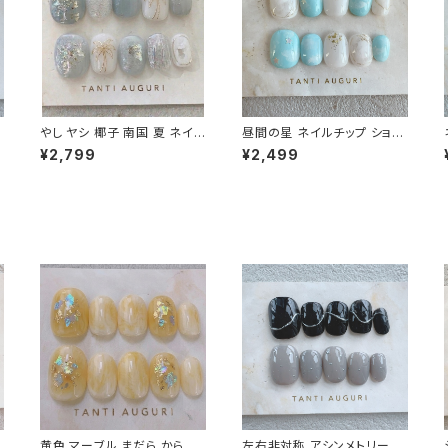
やし ヤシ 椰子 南国 夏 ネイル
昼間の星 ネイルチップ ショー
チップ くすみブルー アイス 乳
ト 青空ネイル オーロラスター
¥2,799
¥2,499
白色 サマー 旅行 大人 20代
晴天 快晴 水色系 ワクワク系
て
30代 40代
通販サイト 売ってる場所
黄色 マーブル まだら からし
左右非対称 アシンメトリー シ