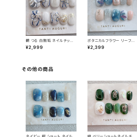
鶴 つる 白無垢 ネイルチップ
ボタニカルフラワー リーフネ
成人式 色打掛 前撮り 和装
イル ベリーショート ネイルチ
¥2,999
¥2,399
和柄 付け爪 手書き ホワイト
ップ 紺のワンピに合う 植物
豪華 上品 ゴールド 金
通販サイト 大人っぽい 売っ
る場所
その他の商品
ネイビー 紺 ショート ネイルチ
緑 ベリーショートネイルチッ