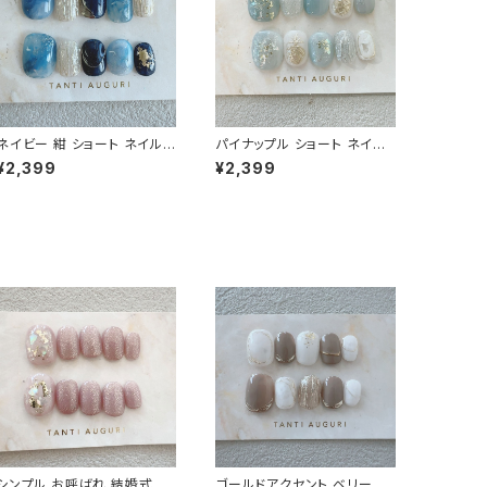
ネイビー 紺 ショート ネイルチ
パイナップル ショート ネイル
ップ 青系 ブルー系 群青 春
チップ パイン 初夏 水色系 20
¥2,399
¥2,399
夏 秋 冬 短め 小さめ 通販サ
26 青系 フルーティー ぱいな
イト 売ってる場所 おばさん
っぷる 通販サイト
シンプル お呼ばれ 結婚式 ピ
ゴールドアクセント ベリーショ