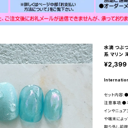
水滴 つぶつ
系 マリン 
¥2,399
Internatio
セット内容:
注意事項:●
インやニュア
や端末によっ
取り外し前提