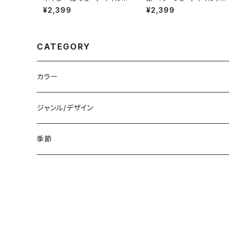
ップ 青系 ブルー系 群青 春
プ グリーン 植物 森林 葉っぱ
¥2,399
¥2,399
夏 秋 冬 短め 小さめ 通販サ
アウトドア キャンプ 通販 販
イト 売ってる場所 おばさん
店 濃い緑色
CATEGORY
カラー
白
ジャンル/デザイン
黒
シンプル
季節
青
派手
春
赤
花柄
夏