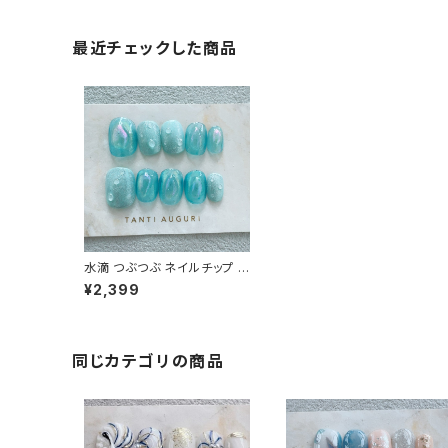
最近チェックした商品
水滴 つぶつぶ ネイルチップ う
るうる ボコボコ 水色系 青系
¥2,399
マリン 海 雨の日 空 ターコイ
ズブルー 通販 販売店
同じカテゴリの商品