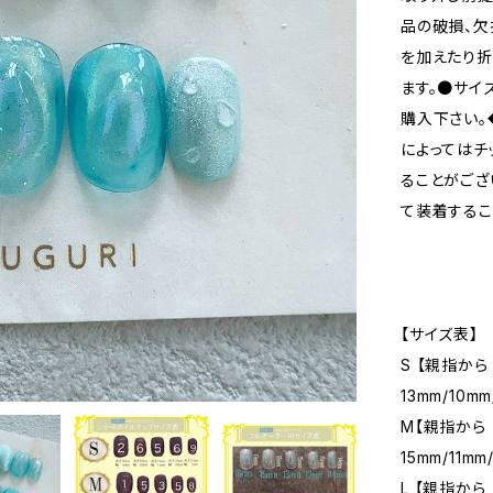
品の破損、欠
を加えたり
ます。●サイ
購入下さい。
によってはチ
ることがござ
て装着するこ
【サイズ表】
S 【親指から
13mm/10mm
M【親指から 
15mm/11mm
L 【親指から 