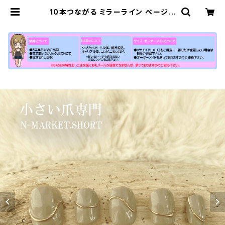
10本つながる ミラーライン ベージュ
色 ハンドネイルチップ10本セット デ
ザイン 爪先 うねうね シンプル 茶色
可愛い つけ爪 | 【公式】小さい爪ショ
ートネイルチップ専門店N-MARKET
-SHORT