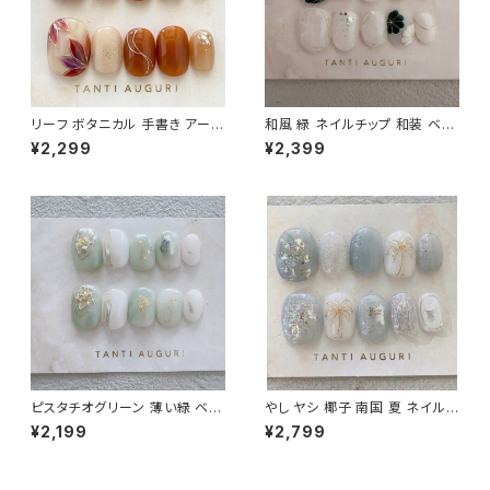
リーフ ボタニカル 手書き アート
和風 緑 ネイルチップ 和装 ベリ
ネイルチップ 暖色系 春 夏 秋 シ
ーショート 着物用 乳白色 短め
¥2,299
¥2,399
ョート 短い 付け爪 葉 ゴールド
小さめ 和柄 前撮り 和服用 成
人式 通販サイト
ピスタチオグリーン 薄い緑 ベリ
やし ヤシ 椰子 南国 夏 ネイルチ
ーショート ネイルチップ お呼ば
ップ くすみブルー アイス 乳白色
¥2,199
¥2,799
れ 通販 販売店 売ってる場所 結
サマー 旅行 大人 20代 30代 4
婚式 爪
0代