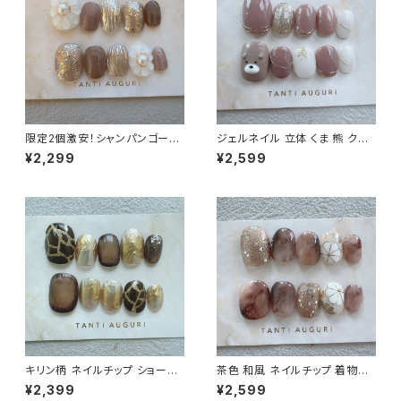
限定2個激安！シャンパンゴール
ジェルネイル 立体 くま 熊 クマ
ド ニュアンス ベリーショート ネ
ネイルチップ ベリーショート 大
¥2,299
¥2,599
イルチップ 大人 ぷっくりフラワ
人クマ アニマル 動物 くまたん
ー 通販サイト
通販 販売店
キリン柄 ネイルチップ ショート
茶色 和風 ネイルチップ 着物用
麒麟 模様 ダーク セクシー きり
和装用 和装結婚式 花 菊 和も
¥2,399
¥2,599
ん 通販サイト 販売店 アニマル
の 日本風 ダークブラウン 前撮