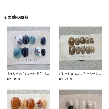
柄 動物
り 通販 販売店 短め
その他の商品
ネイルチップ ショート 寒色 リー
グレージュ ヒョウ柄 ベリーショ
フ柄 ボタニカルフラワー 麦わら
ート ネイルチップ 豹柄 アニマル
¥2,399
¥2,799
帽子 濃い紺ファッション 夏 通販
セクシー 通販 販売店 売ってる
販売店
場所