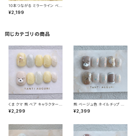
10本つながる ミラーライン ベ
ージュ色 ハンドネイルチップ10
¥2,199
本セット デザイン 爪先 うねうね
シンプル 茶色 可愛い つけ爪
同じカテゴリの商品
くま クマ 熊 ベア キャラクター
熊 ベージュ色 ネイルチップ ショ
アニマル ネイルチップ 付け爪
ート 通販サイト クマたん くまち
¥2,299
¥2,399
イエロー パステル 短い ショート
ゃん ベアー キャラネイル ケアベ
ベージュ 金
ア 売ってる場所