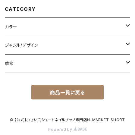
CATEGORY
カラー
白
ジャンル/デザイン
黒
シンプル
季節
青
派手
春
商品一覧に戻る
赤
花柄
夏
黄色
星柄
秋
© 【公式】小さい爪ショートネイルチップ専門店N-MARKET-SHORT
Powered by