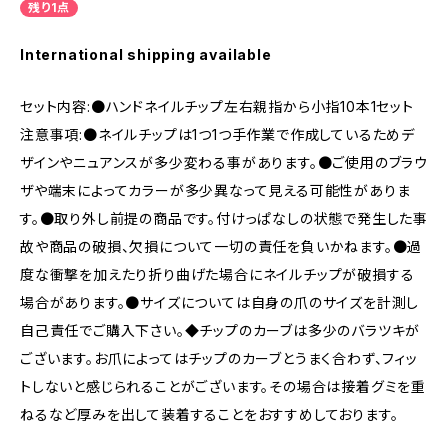
残り1点
International shipping available
セット内容:●ハンドネイルチップ左右親指から小指10本1セット
注意事項:●ネイルチップは1つ1つ手作業で作成しているためデ
ザインやニュアンスが多少変わる事があります。●ご使用のブラウ
ザや端末によってカラーが多少異なって見える可能性がありま
す。●取り外し前提の商品です。付けっぱなしの状態で発生した事
故や商品の破損、欠損について一切の責任を負いかねます。●過
度な衝撃を加えたり折り曲げた場合にネイルチップが破損する
場合があります。●サイズについては自身の爪のサイズを計測し
自己責任でご購入下さい。◆チップのカーブは多少のバラツキが
ございます。お爪によってはチップのカーブとうまく合わず、フィッ
トしないと感じられることがございます。その場合は接着グミを重
ねるなど厚みを出して装着することをおすすめしております。