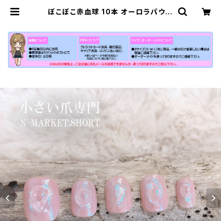
ぼこぼこ赤血球 10本 オーロラパウダ
ー 短い爪 小さい爪 ハンドネイルチッ
プ10本セット ベリーショート ピンク
色 桃色 春 秋 キラキラ 売ってる場所
通販販売店 量産型 ジェルネイル |
【公式】小さい爪ショートネイルチップ
専門店N-MARKET-SHORT