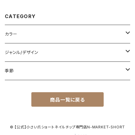
CATEGORY
カラー
白
ジャンル/デザイン
黒
シンプル
季節
青
派手
春
商品一覧に戻る
赤
花柄
夏
黄色
星柄
秋
© 【公式】小さい爪ショートネイルチップ専門店N-MARKET-SHORT