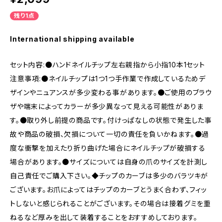
残り1点
International shipping available
セット内容:●ハンドネイルチップ左右親指から小指10本1セット
注意事項:●ネイルチップは1つ1つ手作業で作成しているためデ
ザインやニュアンスが多少変わる事があります。●ご使用のブラウ
ザや端末によってカラーが多少異なって見える可能性がありま
す。●取り外し前提の商品です。付けっぱなしの状態で発生した事
故や商品の破損、欠損について一切の責任を負いかねます。●過
度な衝撃を加えたり折り曲げた場合にネイルチップが破損する
場合があります。●サイズについては自身の爪のサイズを計測し
自己責任でご購入下さい。◆チップのカーブは多少のバラツキが
ございます。お爪によってはチップのカーブとうまく合わず、フィッ
トしないと感じられることがございます。その場合は接着グミを重
ねるなど厚みを出して装着することをおすすめしております。