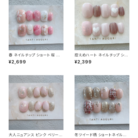
春 ネイルチップ ショート 桜 入
控えめハート ネイルチップ ショ
学式 卒業式 サクラ ピンク色 春
ート さりげない ラブブ はあと
¥2,699
¥2,399
色 春イベント用 短め 小さめ 通
ねいる 短め ガーリー 通販サイ
販サイト 売ってる場所 爪
ト 薄いピンク
大人ニュアンス ピンク ベリーシ
冬ツイード柄 ショートネイルチ