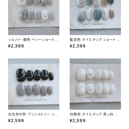
シルバー 銀色 ベリーショート
藍鼠色 ネイルチップ ショート タ
ネイルチップ アイスグレー 花
ーコイズブルー 青系 水色系 ア
¥2,399
¥2,399
ジェル 灰色 かわいい 通販 販売
イス クール 冬色 短め 通販サイ
店 冬用
ト 小さめ
左右非対称 アシンメトリー ショ
白無垢 ネイルチップ 真っ白 乳
ート ネイルチップ 超極小 ドット
白色 ホワイト 統一 花 清楚 清
¥2,599
¥2,599
柄 グレー色 ダークカラー クー
潔感 結婚式 成人式 通販 販売
ル 斬新 冷たい印象 通販サイト
店 売ってる場所