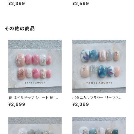
ョート ネイルチップ 万人受け 鉄
ップ 編み編み 格子柄 セーター
¥2,399
¥2,599
板デザイン 春夏秋冬 爪 通販サ
ニット ガーリー 女子力 短め 通
イト 売ってる場所
販サイト
その他の商品
春 ネイルチップ ショート 桜 入
ボタニカルフラワー リーフネイ
学式 卒業式 サクラ ピンク色 春
ル ベリーショート ネイルチップ
¥2,699
¥2,399
色 春イベント用 短め 小さめ 通
紺のワンピに合う 植物 通販サ
販サイト 売ってる場所 爪
イト 大人っぽい 売ってる場所