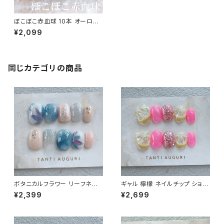
ぼこぼこ赤血球 10本 オーロラ
パウダー 短い爪 小さい爪 ハン
¥2,099
ドネイルチップ10本セット ベリ
ーショート ピンク色 桃色 春 秋
キラキラ 売ってる場所 通販販売
店 量産型 ジェルネイル
同じカテゴリの商品
ボタニカルフラワー リーフネイ
ギャル 檸檬 ネイルチップ ショー
ル ベリーショート ネイルチップ
ト ピンク色 派手 ギャルっぽい
¥2,399
¥2,699
紺のワンピに合う 植物 通販サ
キャバ嬢 チャラい 不真面目 通
イト 大人っぽい 売ってる場所
販サイト レモン 売ってる場所