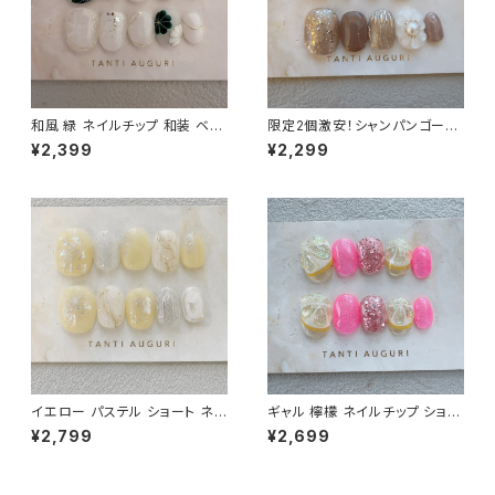
和風 緑 ネイルチップ 和装 ベリ
限定2個激安！シャンパンゴール
ーショート 着物用 乳白色 短め
ド ニュアンス ベリーショート ネ
¥2,399
¥2,299
小さめ 和柄 前撮り 和服用 成
イルチップ 大人 ぷっくりフラワ
人式 通販サイト
ー 通販サイト
イエロー パステル ショート ネイ
ギャル 檸檬 ネイルチップ ショー
ルチップ 付け爪 檸檬 ゴールド
ト ピンク色 派手 ギャルっぽい
¥2,799
¥2,699
金 ニュアンス 20代 30代 40代
キャバ嬢 チャラい 不真面目 通
大人
販サイト レモン 売ってる場所