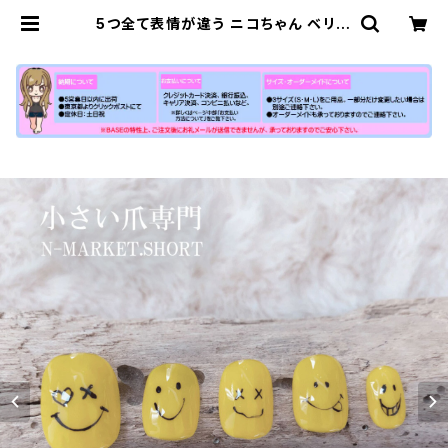
5つ全て表情が違う ニコちゃん ベリー
ショートネイルチップ 黄色 イエロー
キャラネイル キャラクター 通販サイ
ト 売ってる場所 ジェル 量産型 販売店
| 【公式】小さい爪ショートネイルチッ
プ専門店N-MARKET-SHORT