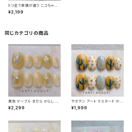
5つ全て表情が違う ニコちゃん
ベリーショートネイルチップ 黄
¥2,199
色 イエロー キャラネイル キャラ
クター 通販サイト 売ってる場所
ジェル 量産型 販売店
同じカテゴリの商品
黄色 マーブル まだら からし 小
サボテン アート マスタード から
さい 爪 ネイルチップ ショート
し メキシコ 西海岸 古着 コーデ
¥2,299
¥1,999
ホログラム 金箔 春 夏 秋 デート
ネイルチップ 付け爪 立体 3D
お出かけ
ショート 短い