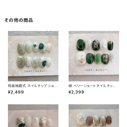
ト 販売店
専門店
その他の商品
和装結婚式 ネイルチップ ショー
緑 ベリーショートネイルチップ
ト 短め 緑色 ピスタチオグリーン
グリーン 植物 森林 葉っぱ アウ
¥2,499
¥2,399
和風 着物用 小さめ 和柄 通販
トドア キャンプ 通販 販売店 濃
サイト 売ってる場所
い緑色