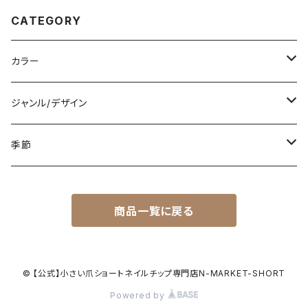
CATEGORY
カラー
白
ジャンル/デザイン
黒
シンプル
季節
青
派手
春
商品一覧に戻る
赤
花柄
夏
黄色
星柄
秋
© 【公式】小さい爪ショートネイルチップ専門店N-MARKET-SHORT
Powered by