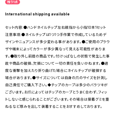
残り1点
International shipping available
セット内容:●ハンドネイルチップ左右親指から小指10本1セット
注意事項:●ネイルチップは1つ1つ手作業で作成しているためデ
ザインやニュアンスが多少変わる事があります。●ご使用のブラウ
ザや端末によってカラーが多少異なって見える可能性がありま
す。●取り外し前提の商品です。付けっぱなしの状態で発生した事
故や商品の破損、欠損について一切の責任を負いかねます。●過
度な衝撃を加えたり折り曲げた場合にネイルチップが破損する
場合があります。●サイズについては自身の爪のサイズを計測し
自己責任でご購入下さい。◆チップのカーブは多少のバラツキが
ございます。お爪によってはチップのカーブとうまく合わず、フィッ
トしないと感じられることがございます。その場合は接着グミを重
ねるなど厚みを出して装着することをおすすめしております。