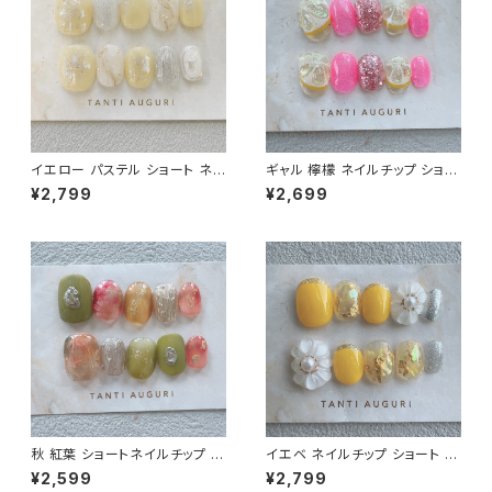
イエロー パステル ショート ネイ
ギャル 檸檬 ネイルチップ ショー
ルチップ 付け爪 檸檬 ゴールド
ト ピンク色 派手 ギャルっぽい
¥2,799
¥2,699
金 ニュアンス 20代 30代 40代
キャバ嬢 チャラい 不真面目 通
大人
販サイト レモン 売ってる場所
秋 紅葉 ショートネイルチップ 秋
イエベ ネイルチップ ショート 黄
色 9月 10月 11月 こうよう 短め
色 ぷっくり フラワー フレッシュ
¥2,599
¥2,799
小さめ ベリーショート 通販サイ
短め 小さめ 通販サイト 販売店