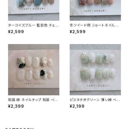
ターコイズブルー 藍鼠色 チェッ
冬ツイード柄 ショートネイルチ
ク ショートネイルチップ 水色系
ップ 編み編み 格子柄 セーター
¥2,599
¥2,599
格子柄 小さめ 短め 通販サイト
ニット ガーリー 女子力 短め 通
売ってる場所
販サイト
和風 緑 ネイルチップ 和装 ベリ
ピスタチオグリーン 薄い緑 ベリ
ーショート 着物用 乳白色 短め
ーショート ネイルチップ お呼ば
¥2,399
¥2,199
小さめ 和柄 前撮り 和服用 成
れ 通販 販売店 売ってる場所 結
人式 通販サイト
婚式 爪