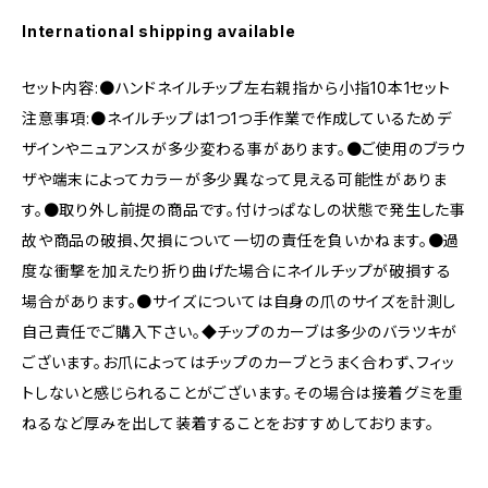
International shipping available
セット内容:●ハンドネイルチップ左右親指から小指10本1セット
注意事項:●ネイルチップは1つ1つ手作業で作成しているためデ
ザインやニュアンスが多少変わる事があります。●ご使用のブラウ
ザや端末によってカラーが多少異なって見える可能性がありま
す。●取り外し前提の商品です。付けっぱなしの状態で発生した事
故や商品の破損、欠損について一切の責任を負いかねます。●過
度な衝撃を加えたり折り曲げた場合にネイルチップが破損する
場合があります。●サイズについては自身の爪のサイズを計測し
自己責任でご購入下さい。◆チップのカーブは多少のバラツキが
ございます。お爪によってはチップのカーブとうまく合わず、フィッ
トしないと感じられることがございます。その場合は接着グミを重
ねるなど厚みを出して装着することをおすすめしております。