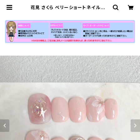
花見 さくら ベリーショートネイルチッ
プ 桜 花柄 花びら ピンク色 シンプル
春 通販 販売店 短め 小さい爪専用 売
ってる場所 | 【公式】小さい爪ショート
ネイルチップ専門店N-MARKET-S
HORT