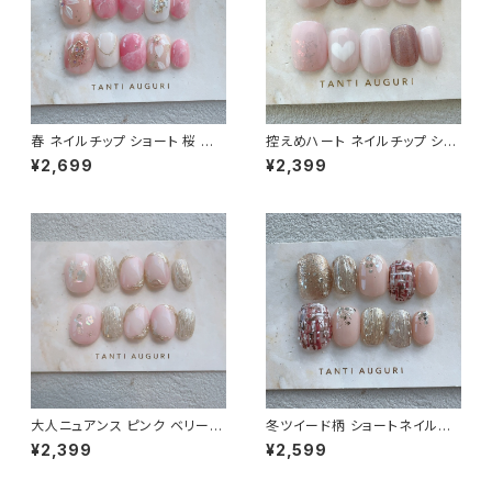
春 ネイルチップ ショート 桜 入
控えめハート ネイルチップ ショ
学式 卒業式 サクラ ピンク色 春
ート さりげない ラブブ はあと
¥2,699
¥2,399
色 春イベント用 短め 小さめ 通
ねいる 短め ガーリー 通販サイ
販サイト 売ってる場所 爪
ト 薄いピンク
大人ニュアンス ピンク ベリーシ
冬ツイード柄 ショートネイルチ
ョート ネイルチップ 万人受け 鉄
ップ 編み編み 格子柄 セーター
¥2,399
¥2,599
板デザイン 春夏秋冬 爪 通販サ
ニット ガーリー 女子力 短め 通
イト 売ってる場所
販サイト