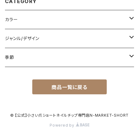
CATEGORY
カラー
白
ジャンル/デザイン
黒
シンプル
季節
青
派手
春
商品一覧に戻る
赤
花柄
夏
黄色
星柄
秋
© 【公式】小さい爪ショートネイルチップ専門店N-MARKET-SHORT
Powered by
緑
リゾート
冬