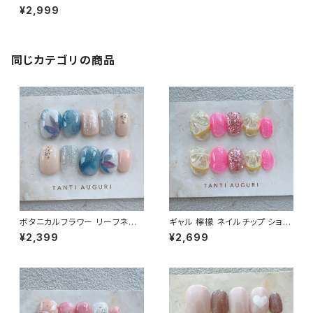
ルチップ 桜 花柄 花びら ピンク
¥2,999
色 シンプル 春 通販 販売店 短
め 小さい爪専用 売ってる場所
同じカテゴリの商品
ボタニカルフラワー リーフネイ
ギャル 檸檬 ネイルチップ ショー
ル ベリーショート ネイルチップ
ト ピンク色 派手 ギャルっぽい
¥2,399
¥2,699
紺のワンピに合う 植物 通販サ
キャバ嬢 チャラい 不真面目 通
イト 大人っぽい 売ってる場所
販サイト レモン 売ってる場所