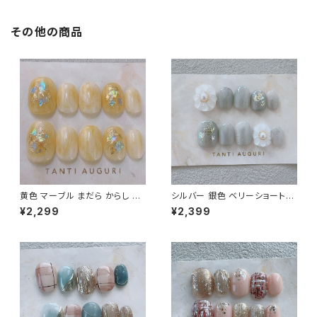
その他の商品
黄色 マーブル まだら からし 小
シルバー 銀色 ベリーショート
さい 爪 ネイルチップ ショート
ネイルチップ アイスグレー 花
¥2,299
¥2,399
ホログラム 金箔 春 夏 秋 デート
ジェル 灰色 かわいい 通販 販売
お出かけ
店 冬用