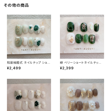
その他の商品
和装結婚式 ネイルチップ ショー
緑 ベリーショートネイルチップ
ト 短め 緑色 ピスタチオグリーン
グリーン 植物 森林 葉っぱ アウ
¥2,499
¥2,399
和風 着物用 小さめ 和柄 通販
トドア キャンプ 通販 販売店 濃
サイト 売ってる場所
い緑色