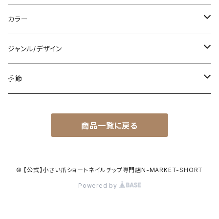
カラー
白
ジャンル/デザイン
黒
シンプル
季節
青
派手
春
商品一覧に戻る
赤
花柄
夏
黄色
星柄
秋
© 【公式】小さい爪ショートネイルチップ専門店N-MARKET-SHORT
Powered by
緑
リゾート
冬