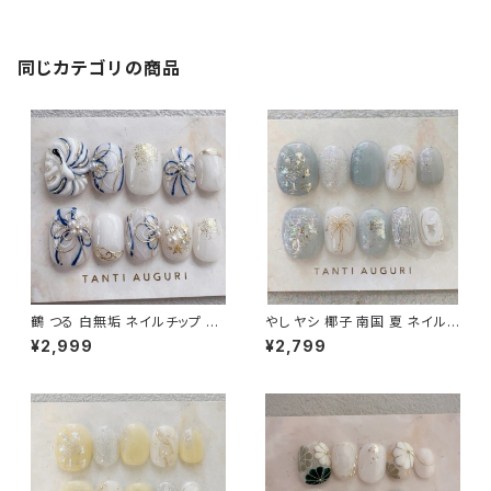
売店
同じカテゴリの商品
鶴 つる 白無垢 ネイルチップ 成
やし ヤシ 椰子 南国 夏 ネイルチ
人式 色打掛 前撮り 和装 和柄
ップ くすみブルー アイス 乳白色
¥2,999
¥2,799
付け爪 手書き ホワイト 豪華 上
サマー 旅行 大人 20代 30代 4
品 ゴールド 金
0代