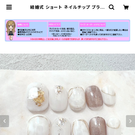
結婚式 ショート ネイルチップ ブライ
ダル ウェディング 短め 小さい爪用 乳
白色 ホワイト 通販 販売店 | 【公式】
小さい爪ショートネイルチップ専門店
N-MARKET-SHORT