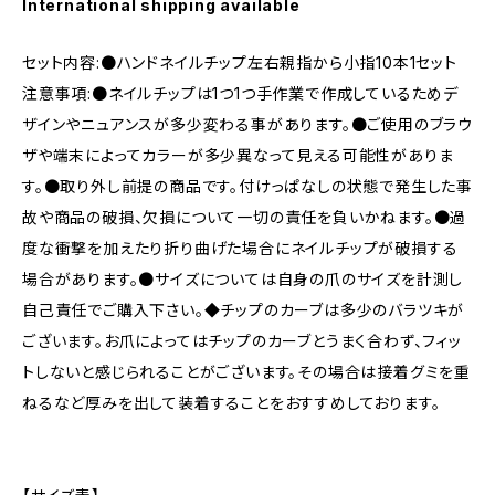
International shipping available
セット内容:●ハンドネイルチップ左右親指から小指10本1セット
注意事項:●ネイルチップは1つ1つ手作業で作成しているためデ
ザインやニュアンスが多少変わる事があります。●ご使用のブラウ
ザや端末によってカラーが多少異なって見える可能性がありま
す。●取り外し前提の商品です。付けっぱなしの状態で発生した事
故や商品の破損、欠損について一切の責任を負いかねます。●過
度な衝撃を加えたり折り曲げた場合にネイルチップが破損する
場合があります。●サイズについては自身の爪のサイズを計測し
自己責任でご購入下さい。◆チップのカーブは多少のバラツキが
ございます。お爪によってはチップのカーブとうまく合わず、フィッ
トしないと感じられることがございます。その場合は接着グミを重
ねるなど厚みを出して装着することをおすすめしております。