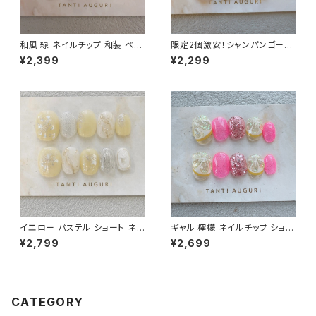
和風 緑 ネイルチップ 和装 ベリ
限定2個激安！シャンパンゴール
ーショート 着物用 乳白色 短め
ド ニュアンス ベリーショート ネ
¥2,399
¥2,299
小さめ 和柄 前撮り 和服用 成
イルチップ 大人 ぷっくりフラワ
人式 通販サイト
ー 通販サイト
イエロー パステル ショート ネイ
ギャル 檸檬 ネイルチップ ショー
ルチップ 付け爪 檸檬 ゴールド
ト ピンク色 派手 ギャルっぽい
¥2,799
¥2,699
金 ニュアンス 20代 30代 40代
キャバ嬢 チャラい 不真面目 通
大人
販サイト レモン 売ってる場所
CATEGORY