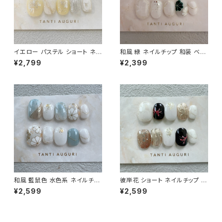
イエロー パステル ショート ネイ
和風 緑 ネイルチップ 和装 ベリ
ルチップ 付け爪 檸檬 ゴールド
ーショート 着物用 乳白色 短め
¥2,799
¥2,399
金 ニュアンス 20代 30代 40代
小さめ 和柄 前撮り 和服用 成
大人
人式 通販サイト
和風 藍鼠色 水色系 ネイルチッ
彼岸花 ショート ネイルチップ デ
プ ベリーショート 青系 和装 着
ザイン ヒガンバナ ひがんばな
¥2,599
¥2,599
物 成人式 前撮り 和柄 和服 通
短め 情熱 お彼岸 付け爪 春 秋
販サイト 売ってる場所
秋分の日 春分の日