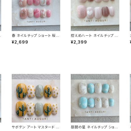
ョ
春 ネイルチップ ショート 桜
控えめハート ネイルチップ シ
ぽ
入学式 卒業式 サクラ ピンク
ョート さりげない ラブブ はあ
¥2,699
¥2,399
色 春色 春イベント用 短め 小
とねいる 短め ガーリー 通販
る
さめ 通販サイト 売ってる場所
サイト 薄いピンク
爪
ー
サボテン アート マスタード か
昼間の星 ネイルチップ ショー