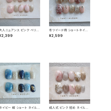
大人ニュアンス ピンク ベリー
冬ツイード柄 ショートネイル
ショート ネイルチップ 万人受
チップ 編み編み 格子柄 セー
¥2,399
¥2,599
け 鉄板デザイン 春夏秋冬 爪
ター ニット ガーリー 女子力
通販サイト 売ってる場所
短め 通販サイト
ネイビー 紺 ショート ネイルチ
成人式 ピンク 短め ネイルチ