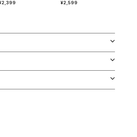
ップ 青系 ブルー系 群青 春
ップ ベリーショート 小さめ 和
¥2,399
¥2,599
夏 秋 冬 短め 小さめ 通販サ
柄 着物 振袖用 和風 前撮り
イト 売ってる場所 おばさん
和装 通販サイト