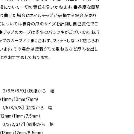
損について一切の責任を負いかねます。●過度な衝撃
折り曲げた場合にネイルチップが破損する場合があり
ズについては自身の爪のサイズを計測し自己責任でご
◆チップのカーブは多少のバラツキがございます。お爪
ップのカーブとうまく合わず、フィットしないと感じられ
います。その場合は接着グミを重ねるなど厚みを出し
とをおすすめしております。
 2/6/5/6/9】（親指から 幅
/11mm/10mm/7mm）
1/5/3/5/8】（親指から 幅
/12mm/11mm/7.5mm）
 0/3/2/3/7】（親指から 幅
/13mm/12mm/8.5mm）