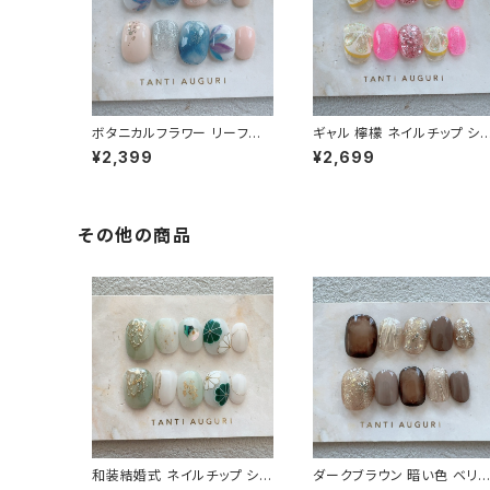
ボタニカルフラワー リーフネ
ギャル 檸檬 ネイルチップ シ
イル ベリーショート ネイルチ
ート ピンク色 派手 ギャルっ
¥2,399
¥2,699
ップ 紺のワンピに合う 植物
い キャバ嬢 チャラい 不真面
通販サイト 大人っぽい 売って
目 通販サイト レモン 売って
る場所
場所
その他の商品
和装結婚式 ネイルチップ ショ
ダークブラウン 暗い色 ベリ