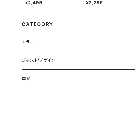
ート 短め 緑色 ピスタチオグリ
ショート ネイルチップ 茶色 
¥2,499
¥2,299
ーン 和風 着物用 小さめ 和
婚式お呼ばれ 地味 入学式 
柄 通販サイト 売ってる場所
業式 通販 販売店
CATEGORY
カラー
白
ジャンル/デザイン
黒
シンプル
季節
青
派手
春
赤
花柄
夏
黄色
星柄
秋