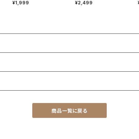
結
らし メキシコ 西海岸 古着 コ
ト 青空ネイル オーロラスター
¥1,999
¥2,499
卒
ーデ ネイルチップ 付け爪 立
晴天 快晴 水色系 ワクワク系
体 3D ショート 短い
通販サイト 売ってる場所
商品一覧に戻る