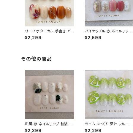
リーフ ボタニカル 手書き アー
パイナップル 赤 ネイルチップ
ト ネイルチップ 暖色系 春 夏
ベリーショート パイン レッド
¥2,299
¥2,599
秋 ショート 短い 付け爪 葉 ゴ
夏場 ぱいなっぷる 短め 通販
ールド
サイト 販売店
その他の商品
和風 緑 ネイルチップ 和装 ベ
ライム ぷっくり 果汁 フルーツ
リーショート 着物用 乳白色
ネイルチップ 果物 グリーン
¥2,399
¥2,299
短め 小さめ 和柄 前撮り 和服
立体 3D ラメ 緑 ジューシー