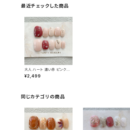
最近チェックした商品
大人 ハート 濃い赤 ピンク色
ベリーショート ネイルチップ
¥2,499
付け爪 30代 40代 50代 通
販 販売店 売ってる場所
同じカテゴリの商品