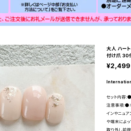
大人 ハート
付け爪 30
¥2,499
Internatio
セット内容:
注意事項:●
インやニュア
や端末によっ
取り外し前提