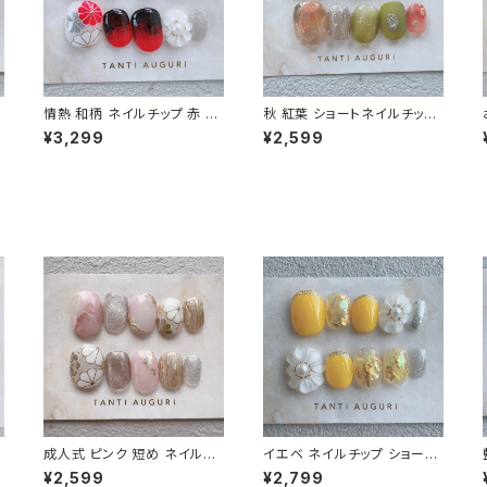
情熱 和柄 ネイルチップ 赤 着
秋 紅葉 ショートネイルチップ
物 和風 高級品 日本製 ショー
秋色 9月 10月 11月 こうよう
¥3,299
¥2,599
ト 短め 和装用 小さめ レッド
短め 小さめ ベリーショート
前撮り 通販サイト
通販サイト 販売店
成人式 ピンク 短め ネイルチ
イエベ ネイルチップ ショート
ップ ベリーショート 小さめ 和
黄色 ぷっくり フラワー フレッ
¥2,599
¥2,799
柄 着物 振袖用 和風 前撮り
シュ 短め 小さめ 通販サイト