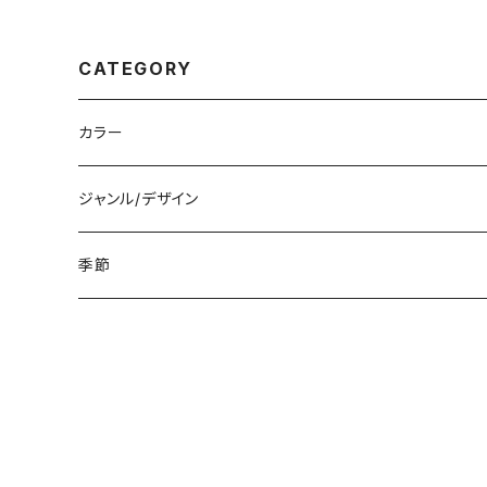
用 成人式 通販サイト
付け爪 果肉 リアル
CATEGORY
カラー
白
ジャンル/デザイン
黒
シンプル
季節
青
派手
春
赤
花柄
夏
黄色
星柄
秋