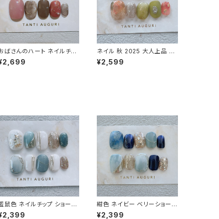
おばさんのハート ネイルチッ
ネイル 秋 2025 大人上品 紅
プ ベリーショート 濃い赤 中
葉 大人可愛い かっこいい も
¥2,699
¥2,599
年女性 主婦 奥さん 30代 40
みじ モミジ ベリーショート 通
代 50代 通販 買える場所
販 販売店 流行り
藍鼠色 ネイルチップ ショート
紺色 ネイビー ベリーショート
ターコイズブルー 青系 水色
ネイルチップ 青系 付け爪 海
¥2,399
¥2,399
系 アイス クール 冬色 短め
空 ブルー系 結婚式 成人式