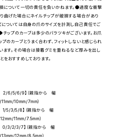
損について一切の責任を負いかねます。●過度な衝撃
折り曲げた場合にネイルチップが破損する場合があり
ズについては自身の爪のサイズを計測し自己責任でご
◆チップのカーブは多少のバラツキがございます。お爪
ップのカーブとうまく合わず、フィットしないと感じられ
います。その場合は接着グミを重ねるなど厚みを出し
とをおすすめしております。
 2/6/5/6/9】（親指から 幅
/11mm/10mm/7mm）
1/5/3/5/8】（親指から 幅
/12mm/11mm/7.5mm）
 0/3/2/3/7】（親指から 幅
/13mm/12mm/8.5mm）