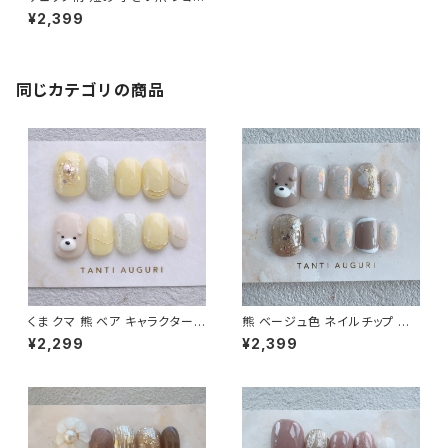
ト ネイルチップ 格子 茶色 ブラ
¥2,399
ウン系 シンプル 通販 販売店 売
ってる場所
同じカテゴリの商品
くま クマ 熊 ベア キャラクター
熊 ベージュ色 ネイルチップ ショ
アニマル ネイルチップ 付け爪
ート 通販サイト クマたん くまち
¥2,299
¥2,399
イエロー パステル 短い ショート
ゃん ベアー キャラネイル ケアベ
ベージュ 金
ア 売ってる場所