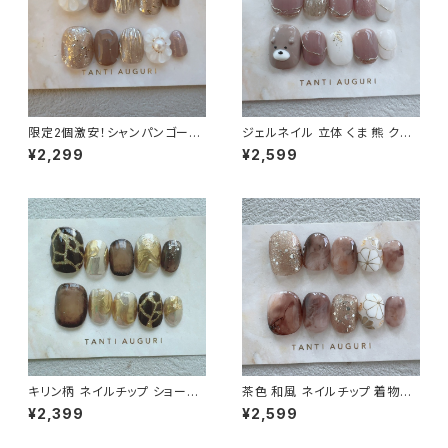
限定2個激安！シャンパンゴール
ジェルネイル 立体 くま 熊 クマ
ド ニュアンス ベリーショート ネ
ネイルチップ ベリーショート 大
¥2,299
¥2,599
イルチップ 大人 ぷっくりフラワ
人クマ アニマル 動物 くまたん
ー 通販サイト
通販 販売店
キリン柄 ネイルチップ ショート
茶色 和風 ネイルチップ 着物用
麒麟 模様 ダーク セクシー きり
和装用 和装結婚式 花 菊 和も
¥2,399
¥2,599
ん 通販サイト 販売店 アニマル
の 日本風 ダークブラウン 前撮
柄 動物
り 通販 販売店 短め