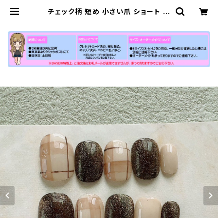
チェック柄 短め 小さい爪 ショート ネ
イルチップ 格子 茶色 ブラウン系 シン
プル 通販 販売店 売ってる場所 | 【公
式】小さい爪ショートネイルチップ専
門店N-MARKET-SHORT