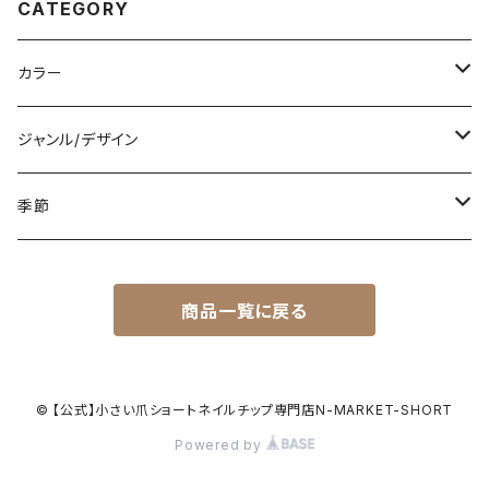
CATEGORY
カラー
白
ジャンル/デザイン
黒
シンプル
季節
青
派手
春
商品一覧に戻る
赤
花柄
夏
黄色
星柄
秋
© 【公式】小さい爪ショートネイルチップ専門店N-MARKET-SHORT
Powered by
緑
リゾート
冬