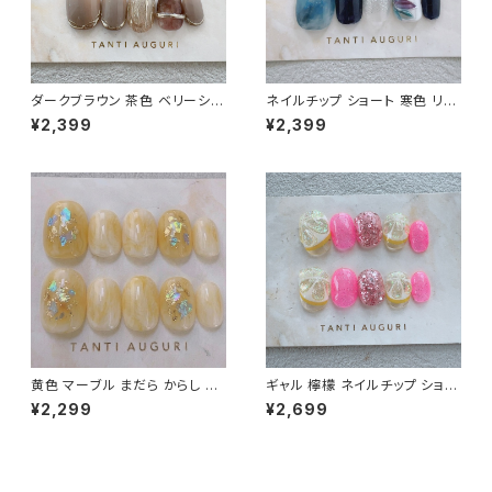
ダークブラウン 茶色 ベリーショ
ネイルチップ ショート 寒色 リー
ート ネイルチップ リング 指輪
フ柄 ボタニカルフラワー 麦わら
¥2,399
¥2,399
立体 3D 暗め 短め フレンチ 通
帽子 濃い紺ファッション 夏 通販
販 販売店
販売店
黄色 マーブル まだら からし 小
ギャル 檸檬 ネイルチップ ショー
さい 爪 ネイルチップ ショート
ト ピンク色 派手 ギャルっぽい
¥2,299
¥2,699
ホログラム 金箔 春 夏 秋 デート
キャバ嬢 チャラい 不真面目 通
お出かけ
販サイト レモン 売ってる場所