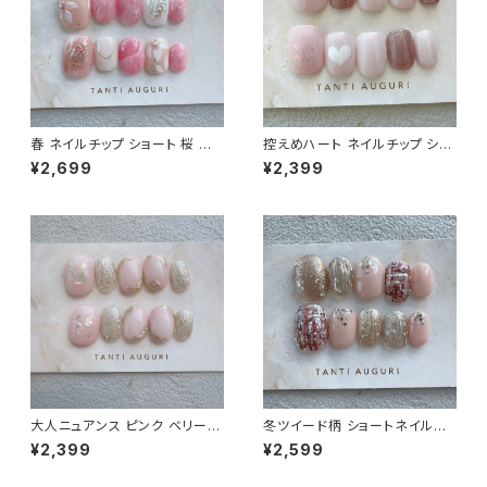
春 ネイルチップ ショート 桜 入
控えめハート ネイルチップ ショ
学式 卒業式 サクラ ピンク色 春
ート さりげない ラブブ はあと
¥2,699
¥2,399
色 春イベント用 短め 小さめ 通
ねいる 短め ガーリー 通販サイ
販サイト 売ってる場所 爪
ト 薄いピンク
大人ニュアンス ピンク ベリーシ
冬ツイード柄 ショートネイルチ
ョート ネイルチップ 万人受け 鉄
ップ 編み編み 格子柄 セーター
¥2,399
¥2,599
板デザイン 春夏秋冬 爪 通販サ
ニット ガーリー 女子力 短め 通
イト 売ってる場所
販サイト