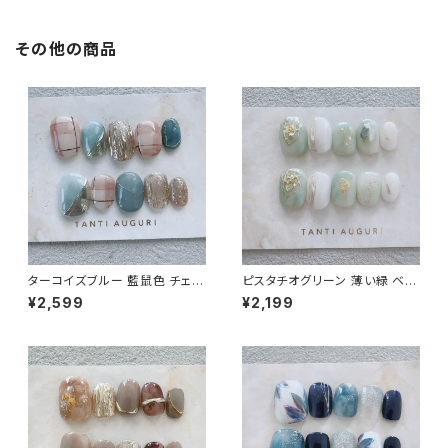
その他の商品
ターコイズブルー 藍鼠色 チェッ
ピスタチオグリーン 薄い緑 ベリ
ク ショートネイルチップ 水色系
ーショート ネイルチップ お呼ば
¥2,599
¥2,199
格子柄 小さめ 短め 通販サイト
れ 通販 販売店 売ってる場所 結
売ってる場所
婚式 爪