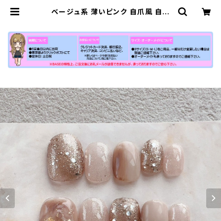
ベージュ系 薄いピンク 自爪風 自然
に見せる ベリーショート ネイルチッ
プ 通販 販売店 シンプル 付け爪 | 【公
式】小さい爪ショートネイルチップ専
門店N-MARKET-SHORT