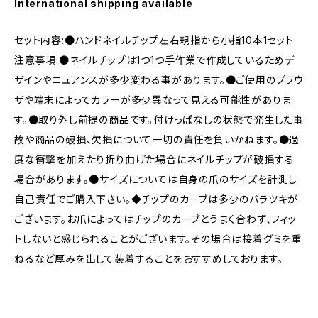
International shipping available
セット内容:●ハンドネイルチップ左右親指から小指10本1セット
注意事項:●ネイルチップは1つ1つ手作業で作成しているためデ
ザインやニュアンスが多少変わる事があります。●ご使用のブラウ
ザや端末によってカラーが多少異なって見える可能性がありま
す。●取り外し前提の商品です。付けっぱなしの状態で発生した事
故や商品の破損、欠損について一切の責任を負いかねます。●過
度な衝撃を加えたり折り曲げた場合にネイルチップが破損する
場合があります。●サイズについては自身の爪のサイズを計測し
自己責任でご購入下さい。◆チップのカーブは多少のバラツキが
ございます。お爪によってはチップのカーブとうまく合わず、フィッ
トしないと感じられることがございます。その場合は接着グミを重
ねるなど厚みを出して装着することをおすすめしております。