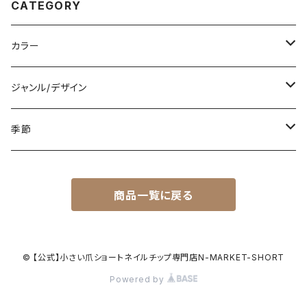
CATEGORY
カラー
白
ジャンル/デザイン
黒
シンプル
季節
青
派手
春
商品一覧に戻る
赤
花柄
夏
黄色
星柄
秋
© 【公式】小さい爪ショートネイルチップ専門店N-MARKET-SHORT
Powered by
緑
リゾート
冬