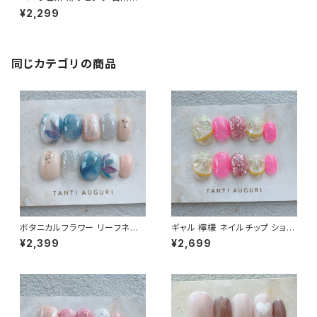
自然に見せる ベリーショート ネ
¥2,299
イルチップ 通販 販売店 シンプ
ル 付け爪
同じカテゴリの商品
ボタニカルフラワー リーフネイ
ギャル 檸檬 ネイルチップ ショー
ル ベリーショート ネイルチップ
ト ピンク色 派手 ギャルっぽい
¥2,399
¥2,699
紺のワンピに合う 植物 通販サ
キャバ嬢 チャラい 不真面目 通
イト 大人っぽい 売ってる場所
販サイト レモン 売ってる場所